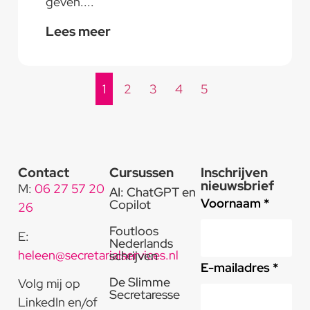
geven....
Lees meer
1
2
3
4
5
Contact
Cursussen
Inschrijven
nieuwsbrief
M:
06 27 57 20
AI: ChatGPT en
Voornaam *
Copilot
26
Foutloos
E:
Nederlands
heleen@secretarialservices.nl
schrijven
E-mailadres *
De Slimme
Volg mij op
Secretaresse
LinkedIn en/of