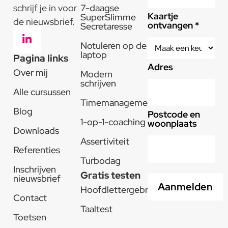
schrijf je in voor
7-daagse
Kaartje
SuperSlimme
de nieuwsbrief.
ontvangen *
Secretaresse
Notuleren op de
laptop
Pagina links
Adres
Over mij
Modern
schrijven
Alle cursussen
Timemanagement
Blog
Postcode en
1-op-1-coaching
woonplaats
Downloads
Assertiviteit
Referenties
Turbodag
Inschrijven
Gratis testen
nieuwsbrief
Hoofdlettergebruik
Contact
Taaltest
Toetsen