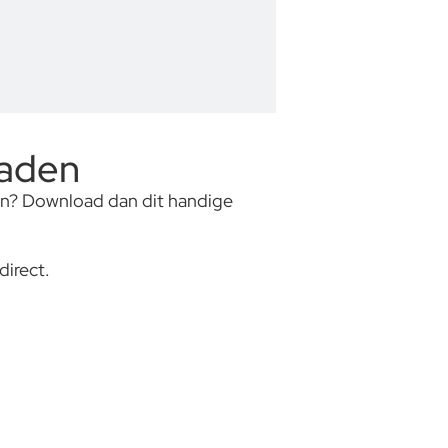
oaden
rken? Download dan dit handige
irect.