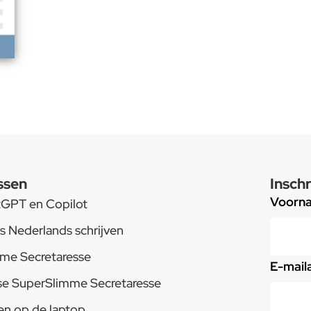
ssen
Inschr
Voorn
tGPT en Copilot
s Nederlands schrijven
me Secretaresse
E-mail
e SuperSlimme Secretaresse
en op de laptop