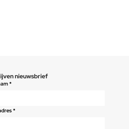
ijven nieuwsbrief
aam *
adres *