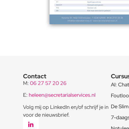
Contact
Cursu
M:
06 27 57 20 26
AI: Cha
E:
heleen@secretarialservices.nl
Foutloo
De Slim
Volg mij op LinkedIn en/of schrijf je in
voor de nieuwsbrief.
7-daags
Notuler