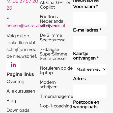
nieuwsbrief
M:
06 27 57 20
AI: ChatGPT en
Voornaam *
Copilot
26
Foutloos
E:
Nederlands
heleen@secretarialservices.nl
schrijven
E-mailadres *
De Slimme
Volg mij op
Secretaresse
LinkedIn en/of
schrijf je in voor
7-daagse
Kaartje
SuperSlimme
de nieuwsbrief.
ontvangen *
Secretaresse
Notuleren op de
laptop
Pagina links
Adres
Over mij
Modern
schrijven
Alle cursussen
Timemanagement
Blog
Postcode en
1-op-1-coaching
woonplaats
Downloads