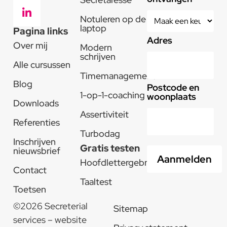
Notuleren op de
laptop
Pagina links
Adres
Over mij
Modern
schrijven
Alle cursussen
Timemanagement
Blog
Postcode en
1-op-1-coaching
woonplaats
Downloads
Assertiviteit
Referenties
Turbodag
Inschrijven
Gratis testen
nieuwsbrief
Hoofdlettergebruik
Contact
Taaltest
Toetsen
©2026 Secreterial
Sitemap
services – website