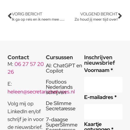
VORIG BERICHT
VOLGEND BERICHT
Ik ga op reis en ik neem mee ……..
Zo houd jij meer tijd over!
Contact
Cursussen
Inschrijven
nieuwsbrief
M:
06 27 57 20
AI: ChatGPT en
Voornaam *
Copilot
26
Foutloos
E:
Nederlands
heleen@secretarialservices.nl
schrijven
E-mailadres *
De Slimme
Volg mij op
Secretaresse
LinkedIn en/of
schrijf je in voor
7-daagse
Kaartje
SuperSlimme
de nieuwsbrief.
ontvangen *
Secretaresse