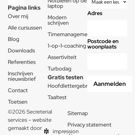
Notuleren op de
laptop
Pagina links
Adres
Over mij
Modern
schrijven
Alle cursussen
Timemanagement
Blog
Postcode en
1-op-1-coaching
woonplaats
Downloads
Assertiviteit
Referenties
Turbodag
Inschrijven
Gratis testen
nieuwsbrief
Hoofdlettergebruik
Contact
Taaltest
Toetsen
©2026 Secreterial
Sitemap
services – website
Privacy statement
gemaakt door
impression