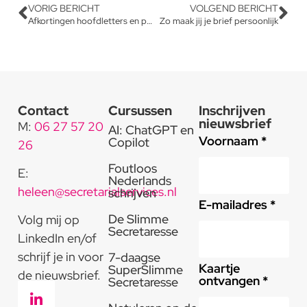
VORIG BERICHT
VOLGEND BERICHT
Afkortingen hoofdletters en punten
Zo maak jij je brief persoonlijk
Contact
Cursussen
Inschrijven
nieuwsbrief
M:
06 27 57 20
AI: ChatGPT en
Voornaam *
Copilot
26
Foutloos
E:
Nederlands
heleen@secretarialservices.nl
schrijven
E-mailadres *
De Slimme
Volg mij op
Secretaresse
LinkedIn en/of
schrijf je in voor
7-daagse
Kaartje
SuperSlimme
de nieuwsbrief.
ontvangen *
Secretaresse