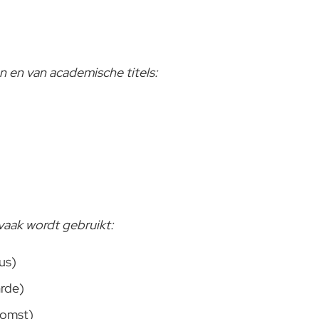
n en van academische titels:
 vaak wordt gebruikt:
us)
rde)
komst)