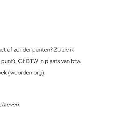
met of zonder punten? Zo zie ik
er punt). Of BTW in plaats van btw.
boek (woorden.org).
schreven
: