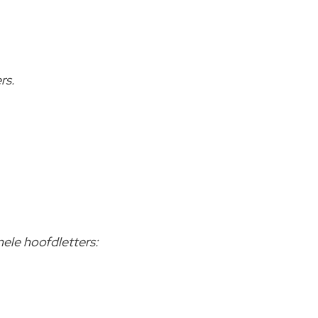
rs.
nele hoofdletters: