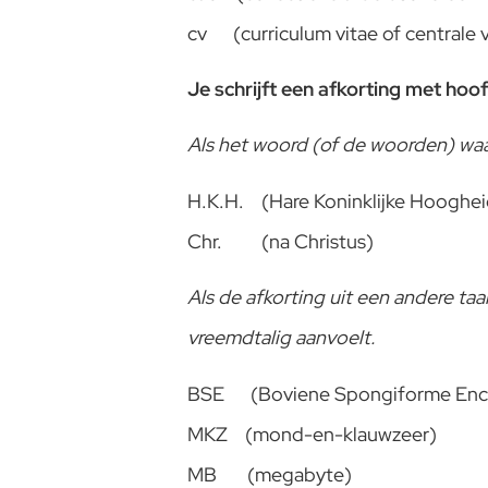
cv (curriculum vitae of centrale
Je schrijft een afkorting met hoof
Als het woord (of de woorden) waa
H.K.H. (Hare Koninklijke Hooghei
Chr. (na Christus)
Als de afkorting uit een andere taa
vreemdtalig aanvoelt.
BSE (Boviene Spongiforme Ence
MKZ (mond-en-klauwzeer)
MB (megabyte)