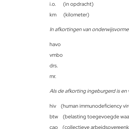
i.o. (in opdracht)
km (kilometer)
In afkortingen van onderwijsvorme
havo
vmbo
drs.
mr.
Als de afkorting ingeburgerd is en
hiv (human immunodeficiency vir
btw (belasting toegevoegde waa
cao (collectieve arbeidsovereen