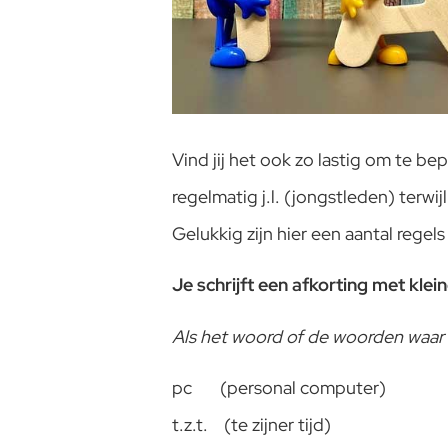
Vind jij het ook zo lastig om te be
regelmatig j.l. (jongstleden) terwij
Gelukkig zijn hier een aantal rege
Je schrijft een afkorting met klein
Als het woord of de woorden waar 
pc (personal computer)
t.z.t. (te zijner tijd)