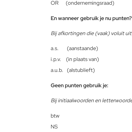
OR (ondernemingsraad)
En wanneer gebruik je nu punten?
Bij afkortingen die (vaak) voluit 
a.s. (aanstaande)
i.p.v. (in plaats van)
a.u.b. (alstublieft)
Geen punten gebruik je:
Bij initiaalwoorden en letterwoor
btw
NS