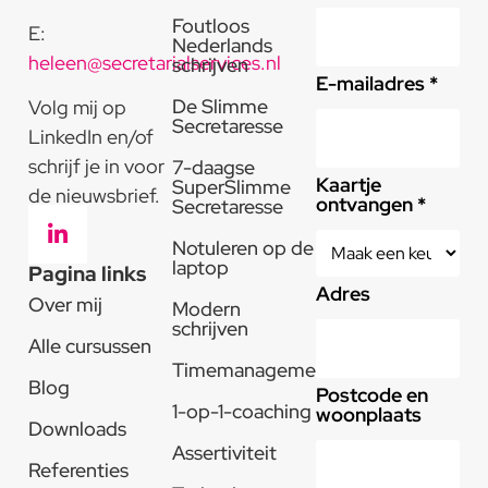
Foutloos
E:
Nederlands
heleen@secretarialservices.nl
schrijven
E-mailadres *
De Slimme
Volg mij op
Secretaresse
LinkedIn en/of
schrijf je in voor
7-daagse
Kaartje
SuperSlimme
de nieuwsbrief.
ontvangen *
Secretaresse
Notuleren op de
laptop
Pagina links
Adres
Over mij
Modern
schrijven
Alle cursussen
Timemanagement
Blog
Postcode en
1-op-1-coaching
woonplaats
Downloads
Assertiviteit
Referenties