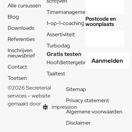
schrijven
Alle cursussen
Timemanagement
Blog
Postcode en
1-op-1-coaching
woonplaats
Downloads
Assertiviteit
Referenties
Turbodag
Inschrijven
Gratis testen
nieuwsbrief
Hoofdlettergebruik
Contact
Taaltest
Toetsen
©2026 Secreterial
Sitemap
services – website
Privacy statement
gemaakt door
impression
Algemene voorwaarden
Disclaimer