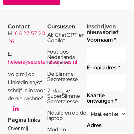
Alternative:
Contact
Cursussen
Inschrijven
nieuwsbrief
M:
06 27 57 20
AI: ChatGPT en
Voornaam *
Copilot
26
Foutloos
E:
Nederlands
heleen@secretarialservices.nl
schrijven
E-mailadres *
De Slimme
Volg mij op
Secretaresse
LinkedIn en/of
schrijf je in voor
7-daagse
Kaartje
SuperSlimme
de nieuwsbrief.
ontvangen *
Secretaresse
Notuleren op de
laptop
Pagina links
Adres
Over mij
Modern