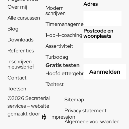
Adres
Over mij
Modern
schrijven
Alle cursussen
Timemanagement
Blog
Postcode en
1-op-1-coaching
woonplaats
Downloads
Assertiviteit
Referenties
Turbodag
Inschrijven
Gratis testen
nieuwsbrief
Hoofdlettergebruik
Contact
Taaltest
Toetsen
©2026 Secreterial
Sitemap
services – website
Privacy statement
gemaakt door
impression
Algemene voorwaarden