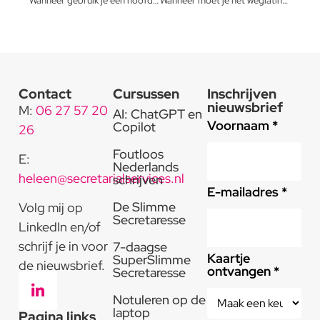
Wanneer gebruik je een hoofdletter?
Wanneer moet je het weglatingsstreepje gebruiken?
Contact
Cursussen
Inschrijven
nieuwsbrief
M:
06 27 57 20
AI: ChatGPT en
Voornaam *
Copilot
26
Foutloos
E:
Nederlands
heleen@secretarialservices.nl
schrijven
E-mailadres *
De Slimme
Volg mij op
Secretaresse
LinkedIn en/of
schrijf je in voor
7-daagse
Kaartje
SuperSlimme
de nieuwsbrief.
ontvangen *
Secretaresse
Notuleren op de
laptop
Pagina links