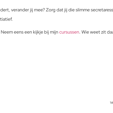
ert, verander jij mee? Zorg dat jij die slimme secretares
iatief.
Neem eens een kijkje bij mijn
cursussen
. Wie weet zit daa
‘M