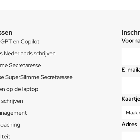
ssen
Inschr
Voorn
tGPT en Copilot
s Nederlands schrijven
me Secretaresse
E-mail
e SuperSlimme Secretaresse
en op de laptop
Kaartj
schrijven
anagement
Adres
coaching
iteit