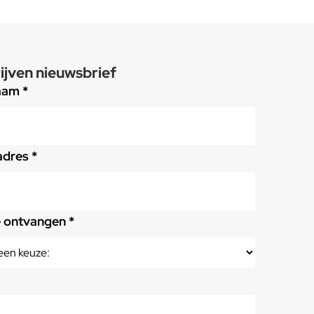
ijven nieuwsbrief
aam *
adres *
e ontvangen *