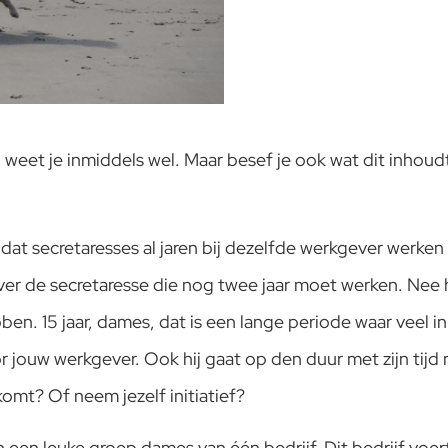
 weet je inmiddels wel. Maar besef je ook wat dit inhou
k dat secretaresses al jaren bij dezelfde werkgever werke
over de secretaresse die nog twee jaar moet werken. Nee 
ben. 15 jaar, dames, dat is een lange periode waar veel 
r jouw werkgever. Ook hij gaat op den duur met zijn tijd
komt? Of neem jezelf initiatief?
 een leuke groep dames van één bedrijf. Dit bedrijf voe