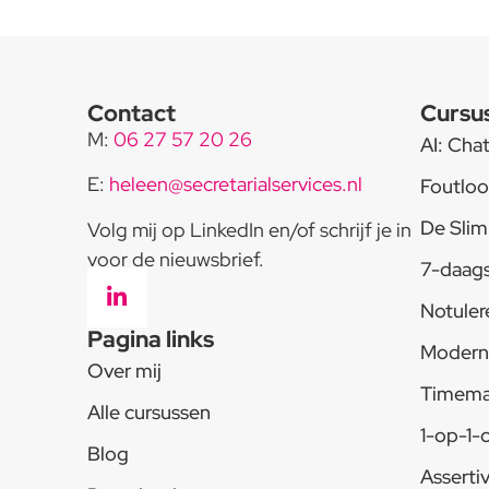
Contact
Cursu
M:
06 27 57 20 26
AI: Cha
E:
heleen@secretarialservices.nl
Foutloo
De Slim
Volg mij op LinkedIn en/of schrijf je in
voor de nieuwsbrief.
7-daags
Notuler
Pagina links
Modern 
Over mij
Timem
Alle cursussen
1-op-1-
Blog
Assertiv