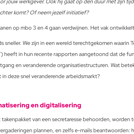
or jouw werkgever. Ook hij gaat op den duur met zijn tij
achter komt? Of neem jezelf initiatief?
 banen op mbo 3 en 4 gaan verdwijnen. Het vak ontwikkel
s sneller. We zijn in een wereld terechtgekomen waarin 
heeft in hun recente rapporten aangetoond dat de func
tgang en veranderende organisatiestructuren. Wat beteke
jft in deze snel veranderende arbeidsmarkt?
tisering en digitalisering
 het takenpakket van een secretaresse behoorden, word
vergaderingen plannen, en zelfs e-mails beantwoorden: 