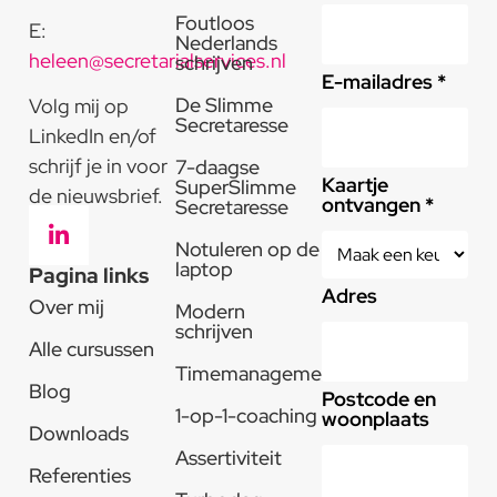
Foutloos
E:
Nederlands
heleen@secretarialservices.nl
schrijven
E-mailadres *
De Slimme
Volg mij op
Secretaresse
LinkedIn en/of
schrijf je in voor
7-daagse
Kaartje
SuperSlimme
de nieuwsbrief.
ontvangen *
Secretaresse
Notuleren op de
laptop
Pagina links
Adres
Over mij
Modern
schrijven
Alle cursussen
Timemanagement
Blog
Postcode en
1-op-1-coaching
woonplaats
Downloads
Assertiviteit
Referenties