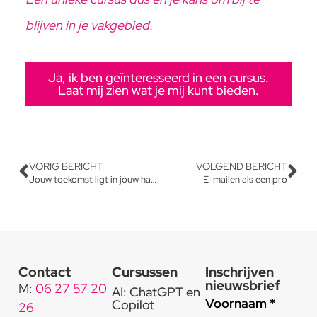
blijven in je vakgebied.
Ja, ik ben geïnteresseerd in een cursus.
Laat mij zien wat je mij kunt bieden.
VORIG BERICHT
VOLGEND BERICHT
Jouw toekomst ligt in jouw handen!
E-mailen als een pro
Contact
Cursussen
Inschrijven
nieuwsbrief
M:
06 27 57 20
AI: ChatGPT en
Voornaam *
Copilot
26