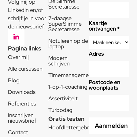
De Slimme
Volg mij op
Secretaresse
LinkedIn en/of
schrijf je in voor
7-daagse
Kaartje
SuperSlimme
de nieuwsbrief.
ontvangen *
Secretaresse
Notuleren op de
laptop
Pagina links
Adres
Over mij
Modern
schrijven
Alle cursussen
Timemanagement
Blog
Postcode en
1-op-1-coaching
woonplaats
Downloads
Assertiviteit
Referenties
Turbodag
Inschrijven
Gratis testen
nieuwsbrief
Hoofdlettergebruik
Contact