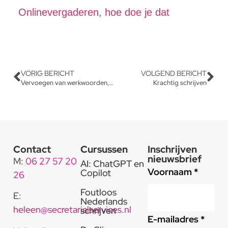
Onlinevergaderen, hoe doe je dat
VORIG BERICHT
VOLGEND BERICHT
Vervoegen van werkwoorden, zo voorkom je d/t-fouten
Krachtig schrijven
Contact
Cursussen
Inschrijven
nieuwsbrief
M:
06 27 57 20
AI: ChatGPT en
Voornaam *
Copilot
26
Foutloos
E:
Nederlands
heleen@secretarialservices.nl
schrijven
E-mailadres *