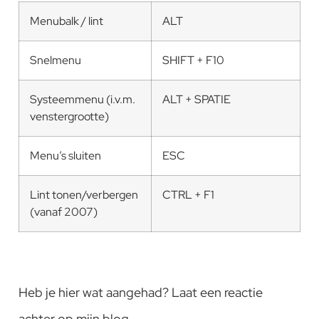
Menubalk / lint
ALT
Snelmenu
SHIFT + F10
Systeemmenu (i.v.m.
ALT + SPATIE
venstergrootte)
Menu’s sluiten
ESC
Lint tonen/verbergen
CTRL + F1
(vanaf 2007)
Heb je hier wat aangehad? Laat een reactie
achter op mijn blog.