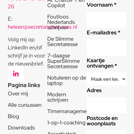
Voornaam *
Copilot
26
Foutloos
E:
Nederlands
heleen@secretarialservices.nl
schrijven
E-mailadres *
De Slimme
Volg mij op
Secretaresse
LinkedIn en/of
schrijf je in voor
7-daagse
Kaartje
SuperSlimme
de nieuwsbrief.
ontvangen *
Secretaresse
Notuleren op de
laptop
Pagina links
Adres
Over mij
Modern
schrijven
Alle cursussen
Timemanagement
Blog
Postcode en
1-op-1-coaching
woonplaats
Downloads
Assertiviteit