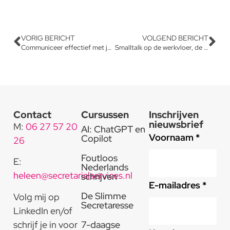
VORIG BERICHT
VOLGEND BERICHT
Communiceer effectief met je leidinggevende
Smalltalk op de werkvloer, de sleutel tot sterke werkrelaties
Contact
Cursussen
Inschrijven
nieuwsbrief
M:
06 27 57 20
AI: ChatGPT en
Voornaam *
Copilot
26
Foutloos
E:
Nederlands
heleen@secretarialservices.nl
schrijven
E-mailadres *
De Slimme
Volg mij op
Secretaresse
LinkedIn en/of
schrijf je in voor
7-daagse