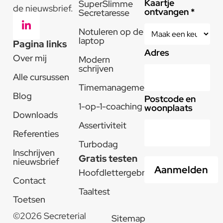
Kaartje
SuperSlimme
de nieuwsbrief.
ontvangen *
Secretaresse
Notuleren op de
laptop
Pagina links
Adres
Over mij
Modern
schrijven
Alle cursussen
Timemanagement
Blog
Postcode en
1-op-1-coaching
woonplaats
Downloads
Assertiviteit
Referenties
Turbodag
Inschrijven
Gratis testen
nieuwsbrief
Hoofdlettergebruik
Contact
Taaltest
Toetsen
©2026 Secreterial
Sitemap