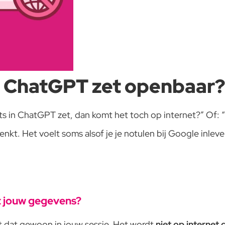
 in ChatGPT zet openbaar
 iets in ChatGPT zet, dan komt het toch op internet?” Of:
nkt. Het voelt soms alsof je je notulen bij Google inlever
t jouw gegevens?
ijft dat gewoon in jouw sessie. Het wordt
niet op internet 