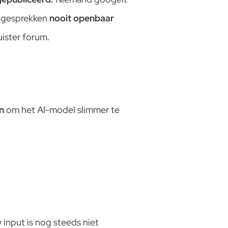
je gesprekken
nooit openbaar
uister forum.
n
om het AI-model slimmer te
input is nog steeds niet