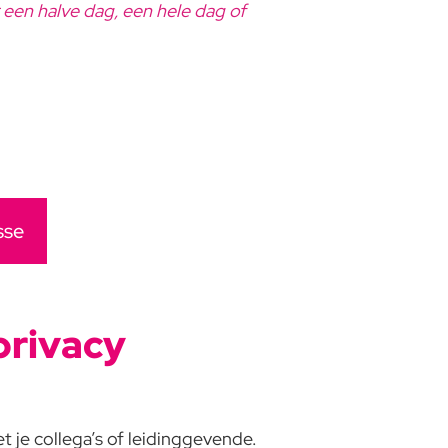
r een halve dag, een hele dag of
sse
privacy
 je collega’s of leidinggevende.