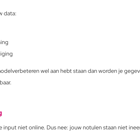
w data:
ning
liging
modelverbeteren wel aan hebt staan dan worden je geg
baar.
g
e input niet online. Dus nee: jouw notulen staan niet ine