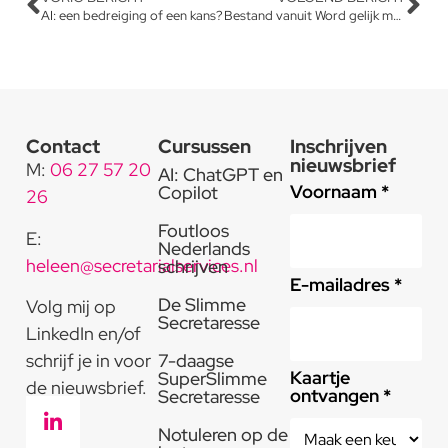
AI: een bedreiging of een kans?
Bestand vanuit Word gelijk mailen als PDF
Contact
Cursussen
Inschrijven
nieuwsbrief
M:
06 27 57 20
AI: ChatGPT en
Voornaam *
Copilot
26
Foutloos
E:
Nederlands
heleen@secretarialservices.nl
schrijven
E-mailadres *
De Slimme
Volg mij op
Secretaresse
LinkedIn en/of
schrijf je in voor
7-daagse
Kaartje
SuperSlimme
de nieuwsbrief.
ontvangen *
Secretaresse
Notuleren op de