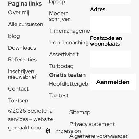
laptop
Pagina links
Adres
Over mij
Modern
schrijven
Alle cursussen
Timemanagement
Blog
Postcode en
1-op-1-coaching
woonplaats
Downloads
Assertiviteit
Referenties
Turbodag
Inschrijven
Gratis testen
nieuwsbrief
Hoofdlettergebruik
Contact
Taaltest
Toetsen
©2026 Secreterial
Sitemap
services – website
Privacy statement
gemaakt door
impression
Algemene voorwaarden