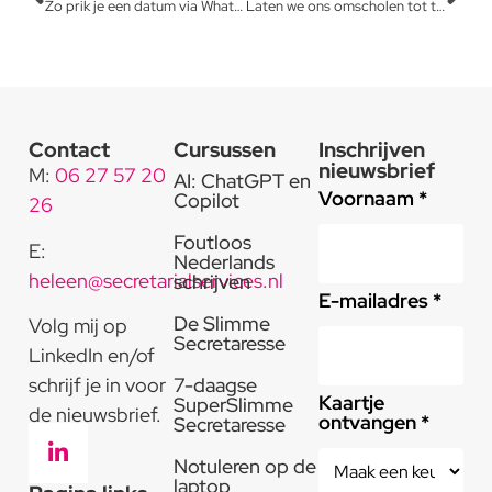
Zo prik je een datum via WhatsApp
Laten we ons omscholen tot tandartsassistente?
Contact
Cursussen
Inschrijven
nieuwsbrief
M:
06 27 57 20
AI: ChatGPT en
Voornaam *
Copilot
26
Foutloos
E:
Nederlands
heleen@secretarialservices.nl
schrijven
E-mailadres *
De Slimme
Volg mij op
Secretaresse
LinkedIn en/of
schrijf je in voor
7-daagse
Kaartje
SuperSlimme
de nieuwsbrief.
ontvangen *
Secretaresse
Notuleren op de
laptop