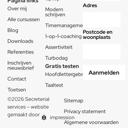
Pagina links
Adres
Over mij
Modern
schrijven
Alle cursussen
Timemanagement
Blog
Postcode en
1-op-1-coaching
woonplaats
Downloads
Assertiviteit
Referenties
Turbodag
Inschrijven
Gratis testen
nieuwsbrief
Hoofdlettergebruik
Contact
Taaltest
Toetsen
©2026 Secreterial
Sitemap
services – website
Privacy statement
gemaakt door
impression
Algemene voorwaarden