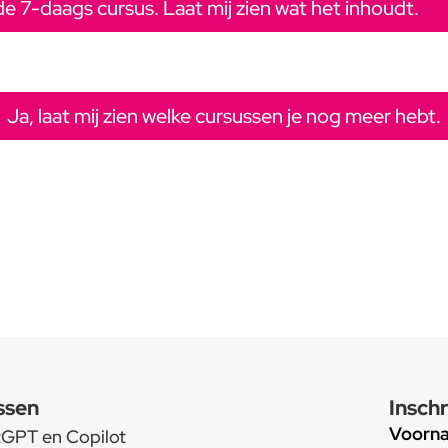
de 7-daags cursus. Laat mij zien wat het inhoudt.
Ja, laat mij zien welke cursussen je nog meer hebt.
ssen
Inschr
Voorn
tGPT en Copilot