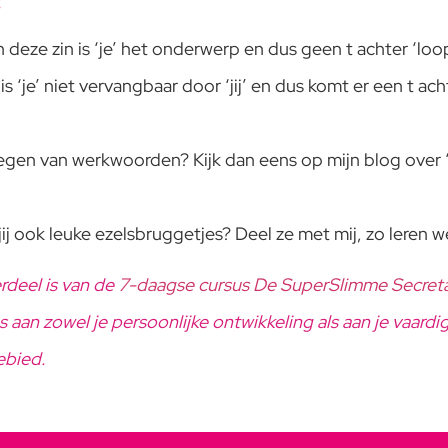
:
 In deze zin is ‘je’ het onderwerp en dus geen t achter ‘loop
s ‘je’ niet vervangbaar door ‘jij’ en dus komt er een t ach
egen van werkwoorden? Kijk dan eens op mijn blog over 
j ook leuke ezelsbruggetjes? Deel ze met mij, zo leren we
rdeel is van de
7-daagse cursus De SuperSlimme Secret
aan zowel je persoonlijke ontwikkeling als aan je vaard
gebied.