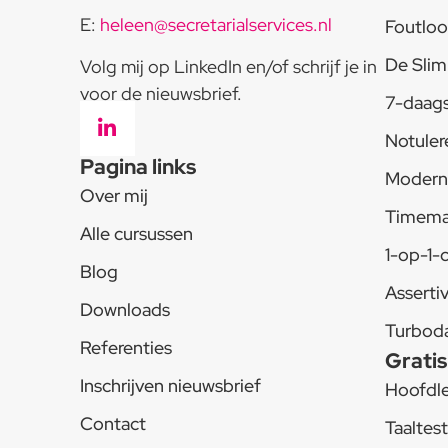
E:
heleen@secretarialservices.nl
Foutloo
De Slim
Volg mij op LinkedIn en/of schrijf je in
voor de nieuwsbrief.
7-daags
Notuler
Pagina links
Modern 
Over mij
Timem
Alle cursussen
1-op-1-
Blog
Assertiv
Downloads
Turbod
Referenties
Gratis
Inschrijven nieuwsbrief
Hoofdle
Contact
Taaltes