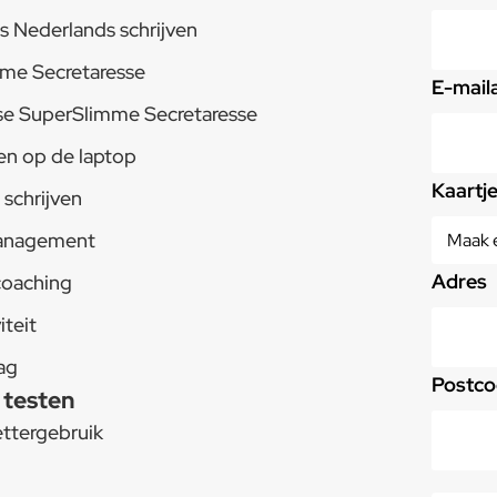
s Nederlands schrijven
me Secretaresse
E-mail
e SuperSlimme Secretaresse
en op de laptop
Kaartj
schrijven
anagement
Adres
coaching
iteit
ag
Postco
 testen
ttergebruik
t