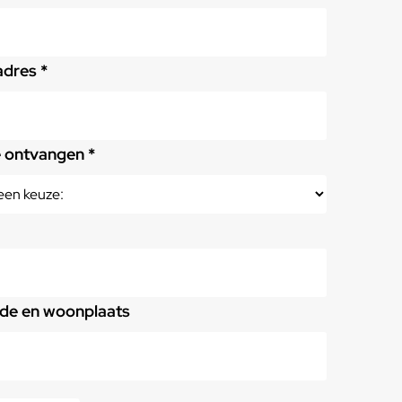
adres *
e ontvangen *
de en woonplaats