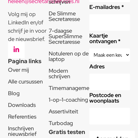
heleen@secretarialservices.nl
schrijven
E-mailadres *
De Slimme
Volg mij op
Secretaresse
LinkedIn en/of
schrijf je in voor
7-daagse
Kaartje
SuperSlimme
de nieuwsbrief.
ontvangen *
Secretaresse
Notuleren op de
laptop
Pagina links
Adres
Over mij
Modern
schrijven
Alle cursussen
Timemanagement
Blog
Postcode en
1-op-1-coaching
woonplaats
Downloads
Assertiviteit
Referenties
Turbodag
Inschrijven
Gratis testen
nieuwsbrief