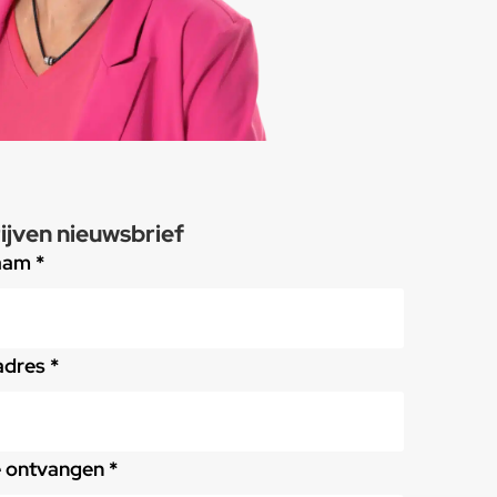
ijven nieuwsbrief
aam *
adres *
e ontvangen *