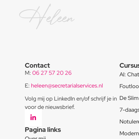
Heleen
Contact
Cursu
M:
06 27 57 20 26
AI: Cha
E:
heleen@secretarialservices.nl
Foutloo
De Slim
Volg mij op LinkedIn en/of schrijf je in
voor de nieuwsbrief.
7-daags
Notuler
Pagina links
Modern 
Over mij