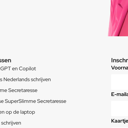
ssen
Inschr
Voorn
tGPT en Copilot
s Nederlands schrijven
me Secretaresse
E-mail
e SuperSlimme Secretaresse
en op de laptop
Kaartj
schrijven